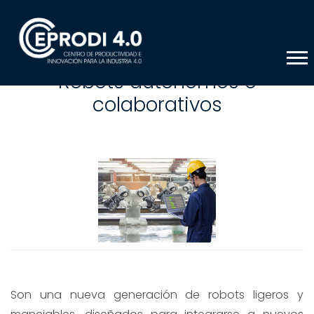
Robots autónomos o
colaborativos
Son una nueva generación de robots ligeros y